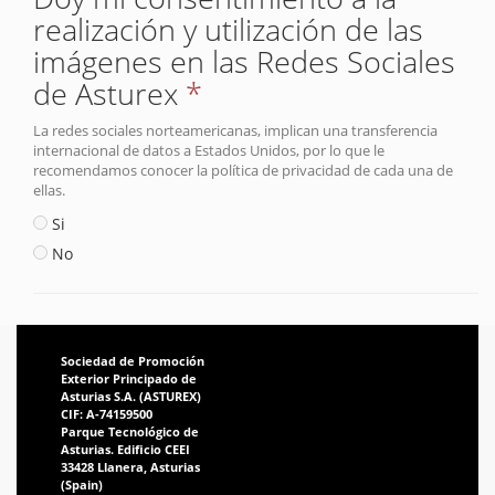
realización y utilización de las
imágenes en las Redes Sociales
de Asturex
*
La redes sociales norteamericanas, implican una transferencia
internacional de datos a Estados Unidos, por lo que le
recomendamos conocer la política de privacidad de cada una de
ellas.
Si
No
Sociedad de Promoción
Exterior Principado de
Asturias S.A. (ASTUREX)
CIF: A-74159500
Parque Tecnológico de
Asturias. Edificio CEEI
33428 Llanera, Asturias
(Spain)