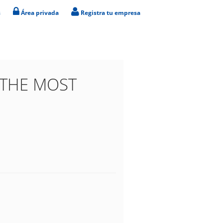
s
Área privada
Registra tu empresa
 ¡THE MOST