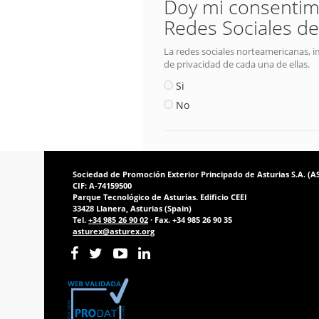
Doy mi consentimie
Redes Sociales de
La redes sociales norteamericanas, i
de privacidad de cada una de ellas.
Si
No
Sociedad de Promoción Exterior Principado de Asturias S.A. (
CIF: A-74159500
Parque Tecnológico de Asturias. Edificio CEEI
33428 Llanera, Asturias (Spain)
Tel.
+34 985 26 90 02
· Fax. +34 985 26 90 35
asturex@asturex.org