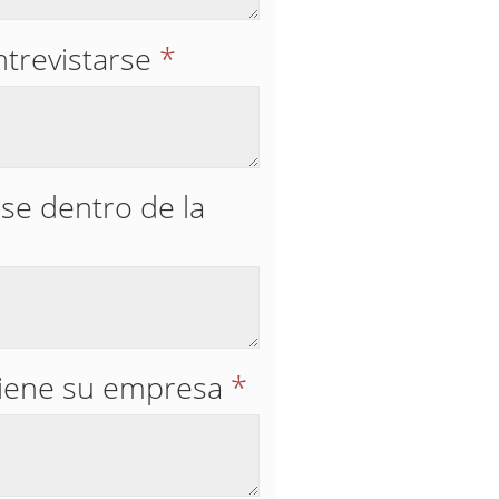
ntrevistarse
*
rse dentro de la
tiene su empresa
*