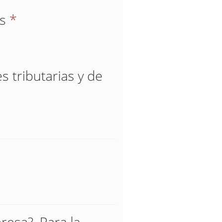
os
*
s tributarias y de
esa?. Para la