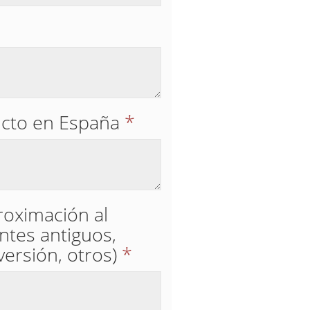
ucto en España
*
roximación al
entes antiguos,
ersión, otros)
*