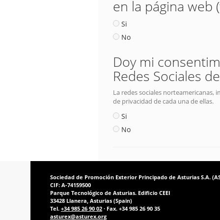
en la página web 
Si
No
Doy mi consentimie
Redes Sociales de
La redes sociales norteamericanas, i
de privacidad de cada una de ellas.
Si
No
Sociedad de Promoción Exterior Principado de Asturias S.A. (
CIF: A-74159500
Parque Tecnológico de Asturias. Edificio CEEI
33428 Llanera, Asturias (Spain)
Tel.
+34 985 26 90 02
· Fax. +34 985 26 90 35
asturex@asturex.org