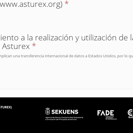
(www.asturex.org)
*
nto a la realización y utilización de 
 Asturex
*
mplican una transferencia internacional de datos a Estados Unidos, por lo q
ASTUREX)